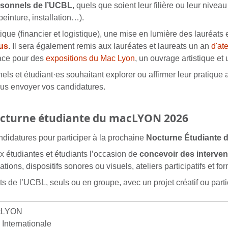
ersonnels de l’UCBL
, quels que soient leur filière ou leur nivea
peinture, installation…).
ue (financier et logistique), une mise en lumière des lauréats e
us
. Il sera également remis aux lauréates et laureats un an
d'at
ace pour des
expositions du Mac Lyon
, un ouvrage artistique et u
ls et étudiant·es souhaitant explorer ou affirmer leur pratique ar
us envoyer vos candidatures.
octurne étudiante du macLYON 2026
ndidatures pour participer à la prochaine
Nocturne Étudiante
 étudiantes et étudiants l’occasion de
concevoir des intervent
ions, dispositifs sonores ou visuels, ateliers participatifs et fo
ts de l’UCBL, seuls ou en groupe, avec un projet créatif ou partic
cLYON
té Internationale