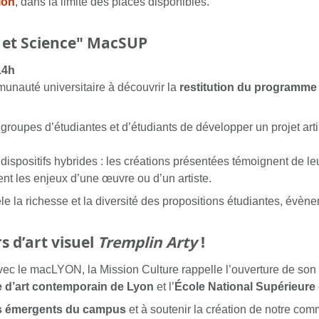
ion
, dans la limite des places disponibles.
t et Science" MacSUP
14h
munauté universitaire à découvrir la
restitution du programm
oupes d’étudiantes et d’étudiants de développer un projet artis
dispositifs hybrides : les créations présentées témoignent de leu
ent les enjeux d’une œuvre ou d’un artiste.
vèle la richesse et la diversité des propositions étudiantes, évè
s d’art visuel
Tremplin Arty
!
ec le macLYON, la Mission Culture rappelle l’ouverture de son 
 d’art contemporain de Lyon
et l’
École National Supérieur
nts émergents du campus
et à soutenir la création de notre comm