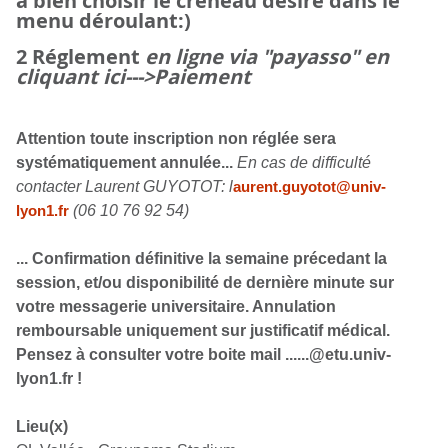
à bien choisir le créneau désiré dans le
menu déroulant:)
2
Réglement
en ligne via "payasso" en
cliquant ici--->Paiement
Attention toute inscription non réglée sera
systématiquement annulée...
En cas de difficulté
contacter Laurent GUYOTOT: l
aurent.guyotot@univ-
(06 10 76 92 54)
lyon1.fr
... Confirmation définitive la semaine précedant la
session, et/ou disponibilité de dernière minute sur
votre messagerie universitaire. Annulation
remboursable uniquement sur justificatif médical.
Pensez à consulter votre boite mail ......@etu.univ-
lyon1.fr !
Lieu(x)