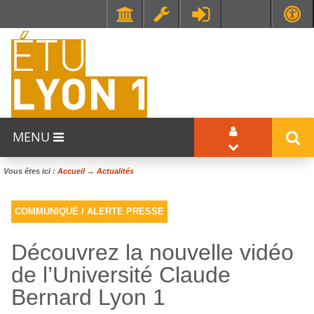
F
e
Faculté de Médecine et de Maïeutique Lyon Sud - Charles Mérieux
UFR STAPS (Sciences et Techniques des Activités Physiques et Sportives)
n
ê
t
r
MENU
e
d
Vous êtes ici :
Accueil
→
Actualités
e
c
COMMUNIQUÉ / ALERTE PRESSE
h
Découvrez la nouvelle vidéo
a
de l’Université Claude
t
Bernard Lyon 1