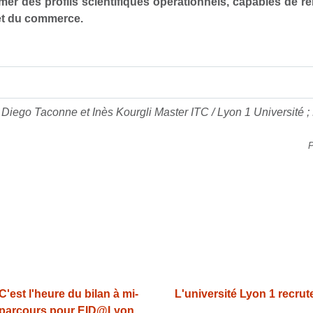
mer des profils scientifiques opérationnels, capables de r
et du commerce.
: Diego Taconne et Inès Kourgli Master ITC / Lyon 1 Université 
P
C'est l'heure du bilan à mi-
L'université Lyon 1 recrute
parcours pour EID@Lyon