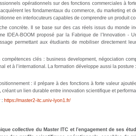
essionnels opérationnels sur des fonctions commerciales à for
 acquièrent les fondamentaux du commerce, du marketing et de 
 positionne en interlocuteurs capables de comprendre un produit c
e concrète. Il se base sur des cas réels issus du monde indu
mme IDEA-BOOM proposé par la Fabrique de l’Innovation - Un
ntissage permettant aux étudiants de mobiliser directement l
compétences clés : business development, négociation comp
et à l’international. La formation développe aussi la posture 
itionnement : il prépare à des fonctions à forte valeur ajouté
, créant un lien durable entre innovation scientifique et perfo
 :
https://master2-itc.univ-lyon1.fr/
amique collective du Master ITC et l’engagement de ses étudi