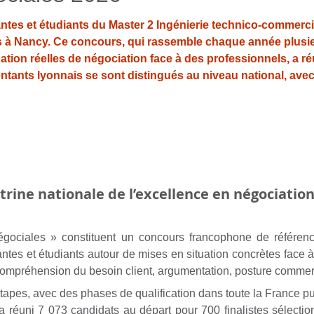
iantes et étudiants du Master 2 Ingénierie technico-commerci
s à Nancy. Ce concours, qui rassemble chaque année plusieu
ation réelles de négociation face à des professionnels, a r
sentants lyonnais se sont distingués au niveau national, av
itrine nationale de l’excellence en négociatio
ociales » constituent un concours francophone de référenc
iantes et étudiants autour de mises en situation concrètes fac
 compréhension du besoin client, argumentation, posture commerc
apes, avec des phases de qualification dans toute la France pui
 a réuni 7 073 candidats au départ pour 700 finalistes sélect