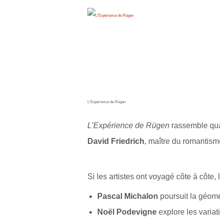
L’Expérience de Rügen
L’Expérience de Rügen
rassemble qua
David Friedrich
, maître du romantism
Si les artistes ont voyagé côte à côte
Pascal Michalon
poursuit la géomét
Noël Podevigne
explore les variat