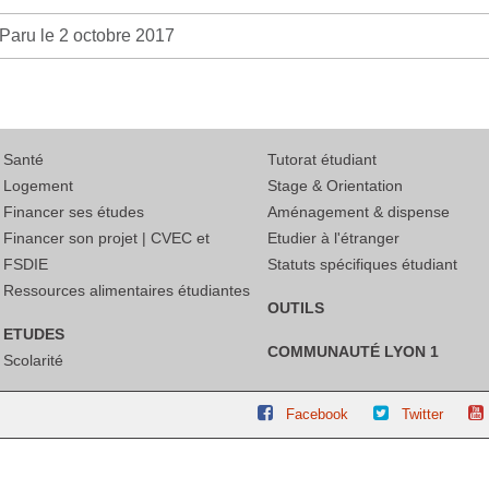
Paru le 2 octobre 2017
Santé
Tutorat étudiant
Logement
Stage & Orientation
Financer ses études
Aménagement & dispense
Financer son projet | CVEC et
Etudier à l'étranger
FSDIE
Statuts spécifiques étudiant
Ressources alimentaires étudiantes
OUTILS
ETUDES
COMMUNAUTÉ LYON 1
Scolarité
Facebook
Twitter