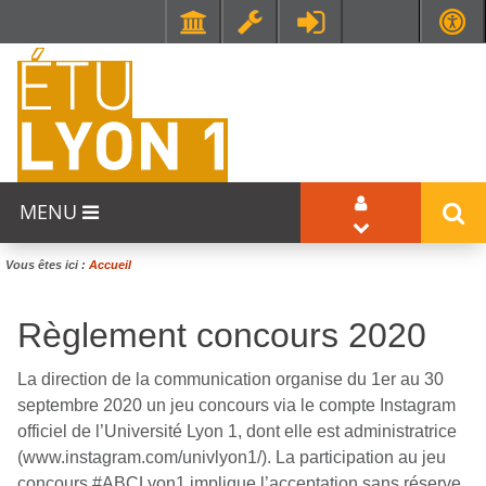
F
Faculté de Médecine et de Maïeutique Lyon Sud - Charles Mérieux
UFR STAPS (Sciences et Techniques des Activités Physiques et Sportives)
e
n
ê
t
r
MENU
e
d
Vous êtes ici :
Accueil
e
Règlement concours 2020
c
h
La direction de la communication organise du 1er au 30
a
septembre 2020 un jeu concours via le compte Instagram
officiel de l’Université Lyon 1, dont elle est administratrice
t
(www.instagram.com/univlyon1/). La participation au jeu
concours #ABCLyon1 implique l’acceptation sans réserve