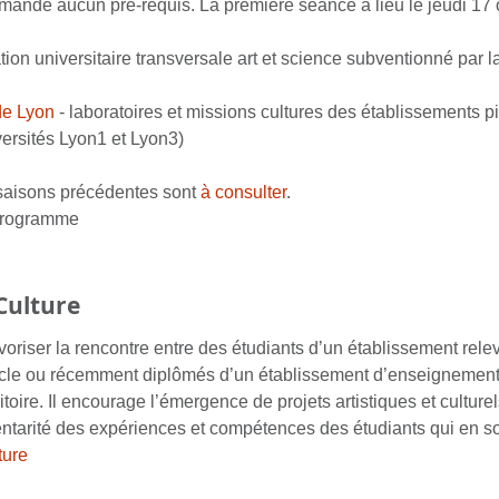
demande aucun pré-requis. La première séance a lieu le jeudi 17
ion universitaire transversale art et science subventionné par l
de Lyon
- laboratoires et missions cultures des établissements pi
versités Lyon1 et Lyon3)
 saisons précédentes sont
à consulter
.
rogramme
Culture
oriser la rencontre entre des étudiants d’un établissement rel
cycle ou récemment diplômés d’un établissement d’enseignement s
oire. Il encourage l’émergence de projets artistiques et culturels
ntarité des expériences et compétences des étudiants qui en so
ture