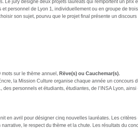
s. Le jury désigne deux projets lauréats qui remportent un prix 
 et personnel de Lyon 1, individuellement ou en groupe de troi
 choisir son sujet, pourvu que le projet final présente un discours
0 mots sur le thème annuel,
Rëve(s) ou Cauchemar(s).
d’Encre, la Mission Culture organise chaque année un concours d
1, des personnels et étudiants, étudiantes, de l’INSA Lyon, ain
nit en avril pour désigner cinq nouvelles lauréates. Les critères d
n narrative, le respect du thème et la chute. Les résultats du c