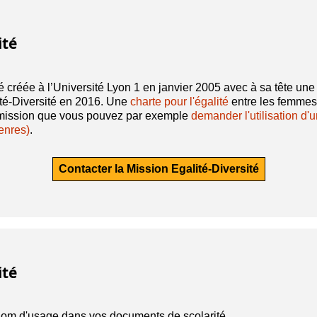
ité
é créée à l’Université Lyon 1 en janvier 2005 avec à sa tête un
té-Diversité en 2016. Une
charte pour l'égalité
entre les femmes
e mission que vous pouvez par exemple
demander l'utilisation d
enres)
.
Contacter la Mission Egalité-Diversité
ité
énom d'usage dans vos documents de scolarité.