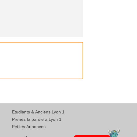
Etudiants & Anciens Lyon 1
Prenez la parole à Lyon 1
Petites Annonces