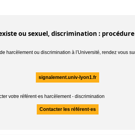
iste ou sexuel, discrimination : procédure
de harcèlement ou discrimination à l'Université, rendez vous su
signalement.univ-lyon1.fr
r votre référent·es harcèlement - discrimination
Contacter les référent·es