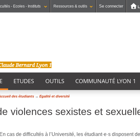
Se connecter
cultés - Ecoles - Instituts
Ressources & outils
Institut national supérieur du professorat et de l'éducation
UFR STAPS (Sciences et Techniques des Activités Physiques et Sportives)
GEP (Génie Electrique des Procédés - Département composante)
E
ETUDES
OUTILS
COMMUNAUTÉ LYON 1
ccueil des étudiants
→
Egalité et diversité
de violences sexistes et sexuel
n cas de difficultés à l’Université, les étudiant·e·s disposent de