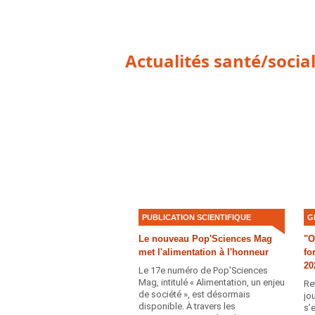
Actualités santé/socia
PUBLICATION SCIENTIFIQUE
G
Le nouveau Pop'Sciences Mag
"O
met l'alimentation à l'honneur
fo
20
Le 17e numéro de Pоp'Sciences
Mag, intitulé « Alimentation, un enjeu
Re
de société », est désormais
jo
disponible․ À travers les
s’e