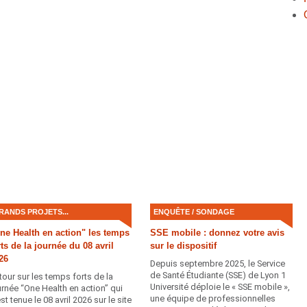
l
RANDS PROJETS...
ENQUÊTE / SONDAGE
ne Health en action" les temps
SSE mobile : donnez votre avis
rts de la journée du 08 avril
sur le dispositif
26
Depuis septembre 2025, le Service
de Santé Étudiante (SSE) de Lyon 1
tour sur les temps forts de la
Université déploie le « SSE mobile »,
urnée “One Health en action” qui
une équipe de professionnelles
st tenue le 08 avril 2026 sur le site