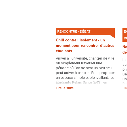
pr
ph
RENCONTRE - DÉBAT
E
D
Chill contre l’isolement - un
moment pour rencontrer d’autres
No
étudiants
dé
Arriver à l’université, changer de ville
La 
ou simplement traverser une
ac
période où l’on se sent un peu seul
ph
peut arriver à chacun. Pour proposer
Dé
un espace simple et bienveillant, les
Do
Étudiants Relais Santé (ERS), en
Pa
collaboration avec le Service de
Lire la suite
Lir
Ho
Santé Étudiante (SSE), organisent
de
plusieurs rencontres intitulées «
pr
Chill contre l’isolement ».
« 
à 