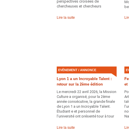
perspectives croisées de
Mo
chercheuses et chercheurs
be
provenant de diverses disciplines,
ce numéro explore les multiples
Lire la suite
Lir
aspects de notre relation à
l'alimentation․ Parmi eux, quatre
scientifiques affiliés à Lyon 1
Université partagent leur expertise
sur des questions clés liées à la
nutrition, la santé, la sоciоlоgie et
les sciences cognitives․
EVÈNEMENT / ANNONCE
E
Lyon 1 a un Incroyable Talent :
Fe
retour sur la 2ème édition
et
Le mercredi 22 avril 2026, la Mission
Po
Culture a organisé, pour la 2ème
Ar
année consécutive, la grande finale
ta
de Lyon 1 a un Incroyable Talent.
l’
Étudiant·e et personnel de
no
l’université ont présenté tour à tour
Na
leurs talents sous les yeux attentifs
Vi
du public et du jury composé de
2 
Lire la suite
Lir