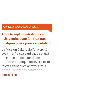
APPEL À CANDIDATURES...
Trois tremplins artistiques à
l’Université Lyon 1 : plus que
quelques jours pour candidater !
La Mission Culture de l’Université
Lyon 1 offre aux étudiant·es et aux
membres du personnel une
opportunité unique de révéler leurs
talents artistiques à travers trois
concours, pensés comme de
véritables tremplins vers une
Lire la suite
pratique artistique professionnelle.