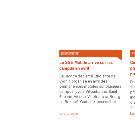
professionnel·les.
Éc
de
mu
de
DISPOSITIF
F
Le SSE Mobile arrive sur tes
Ce
campus en avril !
ph
pu
Le Service de Santé Étudiante de
Lyon 1 organise en avril des
En
permanences mobiles sur plusieurs
20
campus (Lyon, Villeurbanne, Saint-
pr
Étienne, Vienne, Villefranche, Bourg-
in
en-Bresse). Gratuit et accessible
d’
sans rendez-vous, ce dispositif te
20
permet de bénéficier d’un
mo
Lire la suite
Lir
accompagnement santé
so
directement sur ton lieu d’étude.
do
co
pa