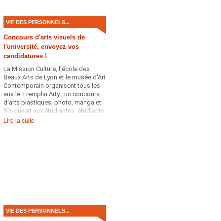
VIE DES PERSONNELS...
Concours d'arts visuels de
l'université, envoyez vos
candidatures !
La Mission Culture, l'école des
Beaux Arts de Lyon et le musée d'Art
Contemporain organisent tous les
ans le Tremplin Arty : un concours
d'arts plastiques, photo, manga et
BD, ouvert aux étudiantes, étudiants
et personnels de l'université !
Lire la suite
VIE DES PERSONNELS...