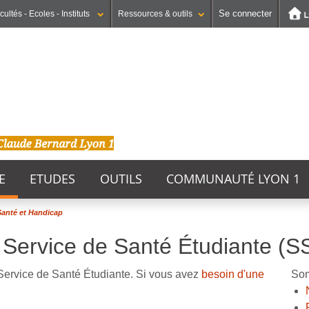
Se connecter
cultés - Ecoles - Instituts
Ressources & outils
Institut national supérieur du professorat et de l'éducation
UFR STAPS (Sciences et Techniques des Activités Physiques et Sportives)
GEP (Génie Electrique des Procédés - Département composante)
E
ETUDES
OUTILS
COMMUNAUTÉ LYON 1
Santé et Handicap
r Service de Santé Étudiante (S
e Service de Santé Étudiante. Si vous avez
besoin d'une
So