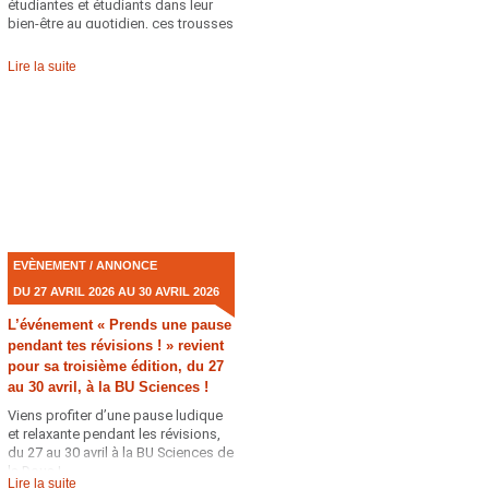
étudiantes et étudiants dans leur
bien-être au quotidien, ces trousses
contiennent différents goodies et
ressources pour prendre soin de
Lire la suite
soi… et des autres.
EVÈNEMENT / ANNONCE
DU 27 AVRIL 2026 AU 30 AVRIL 2026
L’événement « Prends une pause
pendant tes révisions ! » revient
pour sa troisième édition, du 27
au 30 avril, à la BU Sciences !
Viens profiter d’une pause ludique
et relaxante pendant les révisions,
du 27 au 30 avril à la BU Sciences de
la Doua !
Lire la suite