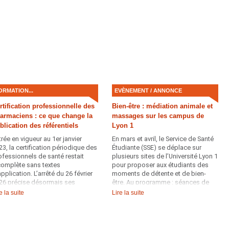
ole Centrale…). Au programme :
s spectacles gratuits (danse,
sique, comédie musicale, ...) et
s expositions.
ORMATION...
EVÈNEMENT / ANNONCE
rtification professionnelle des
Bien-être : médiation animale et
armaciens : ce que change la
massages sur les campus de
blication des référentiels
Lyon 1
trée en vigueur au 1er janvier
En mars et avril, le Service de Santé
23, la certification périodique des
Étudiante (SSE) se déplace sur
ofessionnels de santé restait
plusieurs sites de l’Université Lyon 1
complète sans textes
pour proposer aux étudiants des
application. L’arrêté du 26 février
moments de détente et de bien-
26 précise désormais ses
être. Au programme : séances de
dalités. Les pharmaciens,
médiation animale et massages
e la suite
Lire la suite
umis à une obligation ordinale,
gratuits.
ivent structurer leur parcours en
nformité avec le référentiel publié
r le Conseil national