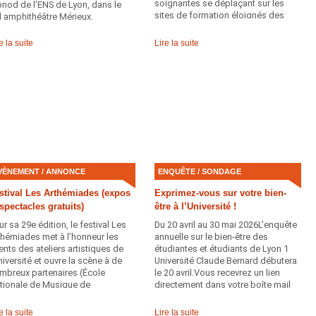
soignantes se déplaçant sur les
nod de l’ENS de Lyon, dans le
sites de formation éloignés des
l amphithéâtre Mérieux.
principaux campus afin de
proposer des consultations et des
e la suite
Lire la suite
actions de prévention directement
au plus près des étudiantes et
étudiants.
VÈNEMENT / ANNONCE
ENQUÊTE / SONDAGE
stival Les Arthémiades (expos
Exprimez-vous sur votre bien-
 spectacles gratuits)
être à l’Université !
ur sa 29e édition, le festival Les
Du 20 avril au 30 mai 2026L’enquête
thémiades met à l’honneur les
annuelle sur le bien-être des
lents des ateliers artistiques de
étudiantes et étudiants de Lyon 1
université et ouvre la scène à de
Université Claude Bernard débutera
mbreux partenaires (École
le 20 avril.Vous recevrez un lien
tionale de Musique de
directement dans votre boîte mail
lleurbanne, INSA, Universités Lyon
universitaire pour y participer.
et Lyon 3, formation Desoblique,
e la suite
Lire la suite