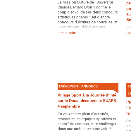
La Mission Culture de l’Université
pe
Claude Bernard Lyon 1 donne le
po
coup d’envoi de ses deux concours
au
artistiques phares : Jet d’encre,
Sc
concours d’écriture de nouvelles, et
Tremplin Arty, dédié aux arts
Vi
visuels.
et
Lire la suite
Lir
av
EVÈNEMENT / ANNONCE
E
L
Village Sport à la Journée d’Inté
sur la Doua, découvre le SUAPS -
Pl
4 septembre
l’
fe
Tu veux tester plein d’activités,
rencontrer les équipes sportives et
Da
assoc’ du campus, et te challenger
co
dans une ambiance conviviale ?
pr