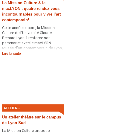
La Mission Culture & le
macLYON : quatre rendez-vous
incontournables pour vivre l’art
contemporain!
Cette année encore, la Mission
Culture de l’Université Claude
Bernard Lyon 1 renforce son
partenariat avec le macLYON –
Musée d’art contemporain de Lyon,
afin d’offrir à la communauté
Lire la suite
universitaire une immersion
privilégiée dans la création
contemporaine. Au programme :
visites guidées exclusives,
restitution du parcours MacSUP, ...
ATELIER...
Un atelier théâtre sur le campus
de Lyon Sud
La Mission Culture propose