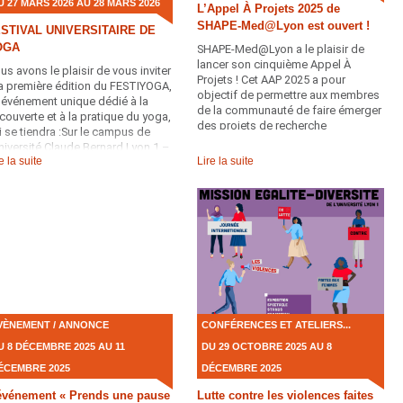
U 27 MARS 2026 AU 28 MARS 2026
L’Appel À Projets 2025 de
SHAPE-Med@Lyon est ouvert !
STIVAL UNIVERSITAIRE DE
OGA
SHAPE-Med@Lyon a le plaisir de
lancer son cinquième Appel À
us avons le plaisir de vous inviter
Projets ! Cet AAP 2025 a pour
la première édition du FESTIYOGA,
objectif de permettre aux membres
 événement unique dédié à la
de la communauté de faire émerger
couverte et à la pratique du yoga,
des projets de recherche
i se tiendra :Sur le campus de
collaborative faisant converger
Université Claude Bernard Lyon 1 –
l’approche « One Health » et la
e la suite
Lire la suite
 Doua
médecine 5P.
VÈNEMENT / ANNONCE
CONFÉRENCES ET ATELIERS...
U 8 DÉCEMBRE 2025 AU 11
DU 29 OCTOBRE 2025 AU 8
ÉCEMBRE 2025
DÉCEMBRE 2025
événement « Prends une pause
Lutte contre les violences faites