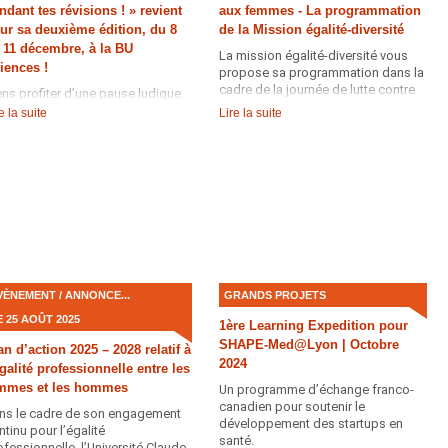
ndant tes révisions ! » revient
aux femmes - La programmation
ur sa deuxième édition, du 8
de la Mission égalité-diversité
 11 décembre, à la BU
La mission égalité-diversité vous
iences !
propose sa programmation dans la
cadre de la journée de lutte contre
ens profiter d’une pause ludique
les violences faites aux femmes.
 relaxante pendant les révisions,
e la suite
Lire la suite
ant les fêtes de fin d’année.
VÈNEMENT / ANNONCE...
GRANDS PROJETS
E 25 AOÛT 2025
1ère Learning Expedition pour
SHAPE-Med@Lyon | Octobre
an d’action 2025 – 2028 relatif à
2024
égalité professionnelle entre les
mmes et les hommes
Un programme d’échange franco-
canadien pour soutenir le
ns le cadre de son engagement
développement des startups en
ntinu pour l’égalité
santé.
ofessionnelle, l’Université Claude