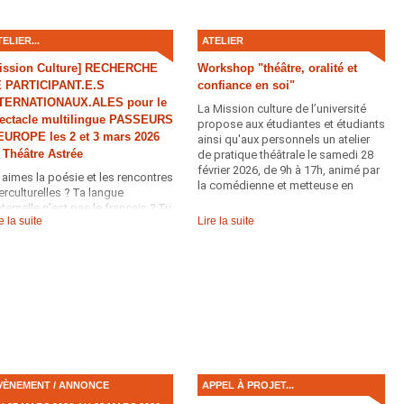
TELIER...
ATELIER
ission Culture] RECHERCHE
Workshop "théâtre, oralité et
 PARTICIPANT.E.S
confiance en soi"
TERNATIONAUX.ALES pour le
La Mission culture de l’université
ectacle multilingue PASSEURS
propose aux étudiantes et étudiants
EUROPE les 2 et 3 mars 2026
ainsi qu'aux personnels un atelier
 Théâtre Astrée
de pratique théâtrale le samedi 28
février 2026, de 9h à 17h, animé par
 aimes la poésie et les rencontres
la comédienne et metteuse en
terculturelles ? Ta langue
scène Louise Paquette. Une journée
ternelle n’est pas le français ? Tu
immersive pour explorer les bases
e la suite
Lire la suite
 envie de faire du théâtre ?
du jeu du comédien et renforcer sa
confiance à l’oral, dans un cadre
bienveillant et ludique.
VÈNEMENT / ANNONCE
APPEL À PROJET...