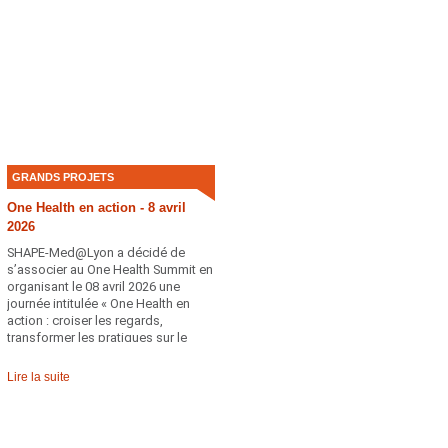
GRANDS PROJETS
One Health en action - 8 avril
2026
SHAPE-Med@Lyon a décidé de
s’associer au One Health Summit en
organisant le 08 avril 2026 une
journée intitulée « One Health en
action : croiser les regards,
transformer les pratiques sur le
territoire ».
Lire la suite