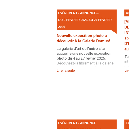
EVÈNEMENT / ANNONCE...
A
DU 9 FÉVRIER 2026 AU 27 FÉVRIER
[M
2026
DE
IN
Nouvelle exposition photo à
sp
découvrir à la Galerie Domus!
D'
La galerie d'art de l'université
au
accueille une nouvelle exposition
Tu
photo du 4 au 27 février 2026.
in
Découvrez-la librement à la galerie
ma
Domus sur le campus de la Doua !
Lire la suite
Lir
as
EVÈNEMENT / ANNONCE
E