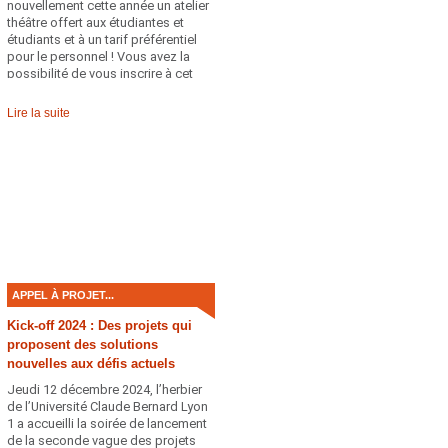
nouvellement cette année un atelier
théâtre offert aux étudiantes et
étudiants et à un tarif préférentiel
pour le personnel ! Vous avez la
possibilité de vous inscrire à cet
atelier qui aura lieu une fois par
semaine à la BU de Lyon Sud.
Lire la suite
APPEL À PROJET...
Kick-off 2024 : Des projets qui
proposent des solutions
nouvelles aux défis actuels
Jeudi 12 décembre 2024, l’herbier
de l’Université Claude Bernard Lyon
1 a accueilli la soirée de lancement
de la seconde vague des projets