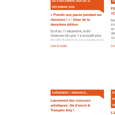
DU 8 DÉCEMBRE 2025 AU 11
D
DÉCEMBRE 2025
FE
Y
« Prends une pause pendant tes
révisions ! » : bilan de la
No
deuxième édition
à 
un
Du 8 au 11 décembre, la BU
dé
Sciences de Lyon 1 a accueilli plus
qu
de 600 étudiant·es pour quatre jours
l’
d’activités et de détente, au cœur de
Lire la suite
Lir
La
la période de révisions.
EVÈNEMENT / ANNONCE...
E
D
Lancement des concours
D
artistiques: Jet d’encre &
Tremplin Arty !
L’