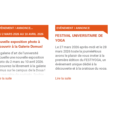
ofessionnel (CNP) de la
armacie.
VÈNEMENT / ANNONCE...
EVÈNEMENT / ANNONCE
U 2 MARS 2026 AU 10 AVRIL 2026
FESTIVAL UNIVERSITAIRE DE
YOGA
uvelle exposition photo à
couvrir à la Galerie Domus!
Le 27 mars 2026 après-midi et le 28
mars 2026 toute la journéeNous
galerie d'art de l'université
avons le plaisir de vous inviter à la
cueille une nouvelle exposition
première édition du FESTIYOGA, un
oto du 2 mars au 10 avril 2026.
événement unique dédié à la
couvrez-la librement à la galerie
découverte et à la pratique du yoga,
mus sur le campus de la Doua !
qui se tiendra : Sur le campus de
r une série de portraits, Sophie
l’Université Claude Bernard Lyon 1 –
e la suite
Lire la suite
chart met en lumière l’histoire
La Doua
s enfants eurasiens nés de la
ésence française en Indochine et
rapatriés » en France par la FOEFI,
partir de 1954.