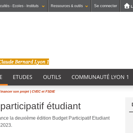
Se connecter
cultés - Ecoles - Instituts
Ressources & outils
Institut national supérieur du professorat et de l'éducation
UFR STAPS (Sciences et Techniques des Activités Physiques et Sportives)
GEP (Génie Electrique des Procédés - Département composante)
E
ETUDES
OUTILS
COMMUNAUTÉ LYON 1
inancer son projet | CVEC et FSDIE
articipatif étudiant
nce la deuxième édition Budget Participatif Etudiant
-2023.