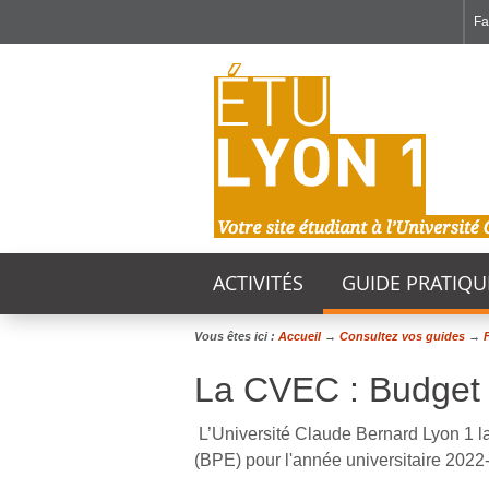
F
Fa
Faculté de Médecine et de Maïeutique Lyon Sud - Charles Mérieux
Institut des Sciences et Techniques de Réadaptation
Institut des Sciences Pharmaceutiques et Biologiques
e
n
ê
t
r
e
d
ACTIVITÉS
GUIDE PRATIQU
e
c
Vous êtes ici :
Accueil
→
Consultez vos guides
→
F
h
La CVEC : Budget p
a
L’Université Claude Bernard Lyon 1 la
t
(BPE) pour l'année universitaire 2022