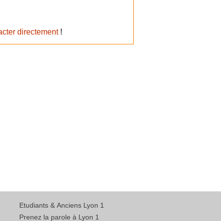
acter directement
!
Etudiants & Anciens Lyon 1
Prenez la parole à Lyon 1