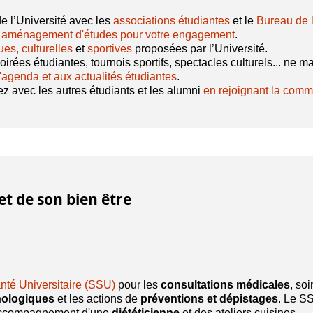
e l’Université avec les
associations étudiantes
et le
Bureau de l
n
aménagement d'études pour votre engagement
.
ques, culturelles
et
sportives
proposées par l’Université.
oirées étudiantes, tournois sportifs, spectacles culturels... n
l'agenda et aux actualités étudiantes
.
z avec les autres étudiants et les alumni
en rejoignant la com
et de son bien être
té Universitaire (SSU)
pour les
consultations médicales
, soi
ologiques
et les actions de
préventions et dépistages
. Le S
'accompagnement d'une
diététicienne
et des ateliers cuisines.