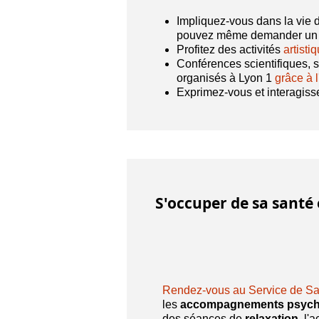
Impliquez-vous dans la vie d
pouvez même demander u
Profitez des activités
artisti
Conférences scientifiques, s
organisés à Lyon 1
grâce à 
Exprimez-vous et interagisse
S'occuper de sa santé 
Rendez-vous au Service de San
les
accompagnements psych
des séances de
relaxation
, l