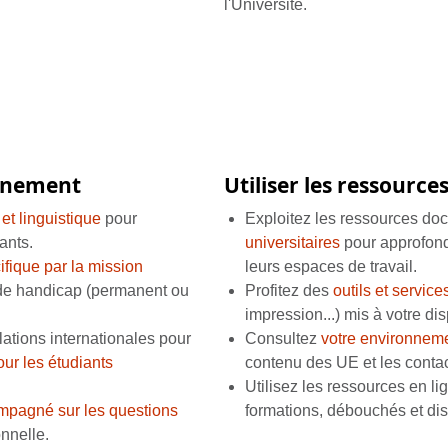
l'Université.
gnement
Utiliser les ressources
 et linguistique
pour
Exploitez les ressources do
ants.
universitaires
pour approfond
ique par la mission
leurs espaces de travail.
 de handicap (permanent ou
Profitez des
outils et service
impression...) mis à votre dis
lations internationales pour
Consultez
votre environneme
our les étudiants
contenu des UE et les conta
Utilisez les
ressources en li
mpagné sur les questions
formations, débouchés et di
onnelle.