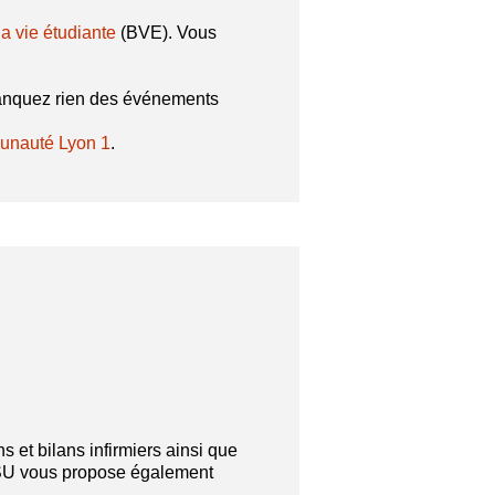
a vie étudiante
(BVE). Vous
e manquez rien des événements
munauté Lyon 1
.
ns et bilans infirmiers ainsi que
SU vous propose également